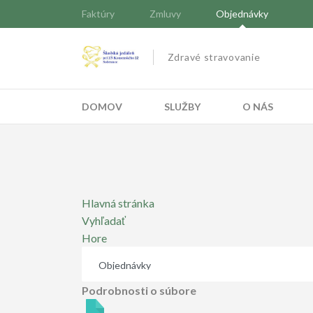
Faktúry
Zmluvy
Objednávky
Zdravé stravovanie
DOMOV
SLUŽBY
O NÁS
Hlavná stránka
Vyhľadať
Hore
Podrobnosti o súbore