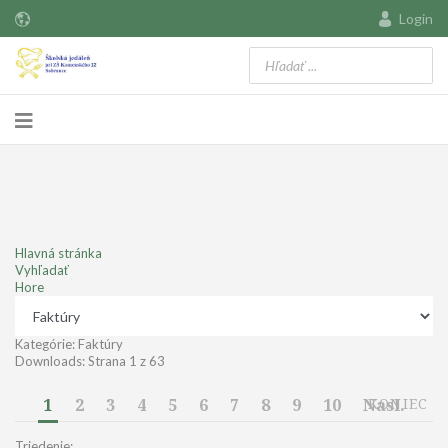
Login
Hlavná stránka
Vyhľadať
Hore
Kategórie: Faktúry
Downloads: Strana 1 z 63
1
2
3
4
5
6
7
8
9
10
Nasl.
KONIEC
Triedenie: