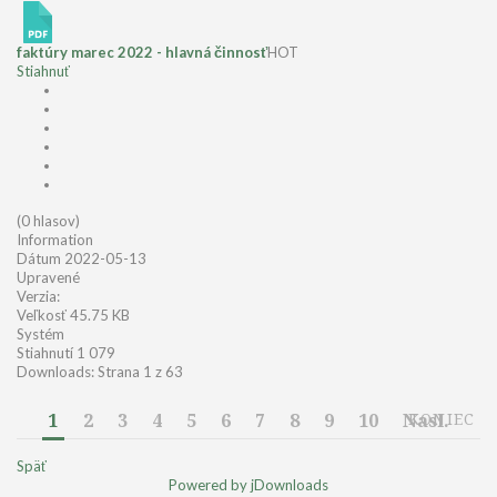
faktúry marec 2022 - hlavná činnosť
HOT
Stiahnuť
(0 hlasov)
Information
Dátum
2022-05-13
Upravené
Verzia:
Veľkosť
45.75 KB
Systém
Stiahnutí
1 079
Downloads: Strana 1 z 63
1
2
3
4
5
6
7
8
9
10
Nasl.
KONIEC
Späť
Powered by jDownloads