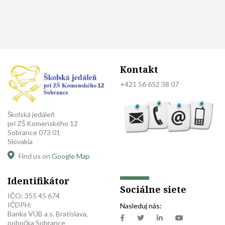
Kontakt
+421 56 652 38 07
Školská jedáleň
pri ZŠ Komenského 12
Sobrance 073 01
Slovakia
Find us on
Google Map
Identifikátor
Sociálne siete
IČO: 355 45 674
IČDPH:
Nasleduj nás:
Banka VÚB a.s. Bratislava,
pobočka Sobrance