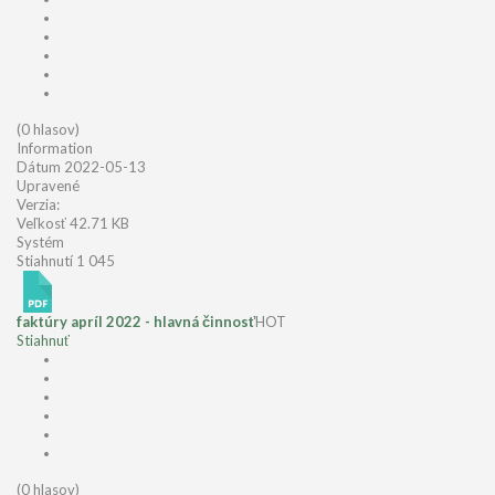
(0 hlasov)
Information
Dátum
2022-05-13
Upravené
Verzia:
Veľkosť
42.71 KB
Systém
Stiahnutí
1 045
faktúry apríl 2022 - hlavná činnosť
HOT
Stiahnuť
(0 hlasov)