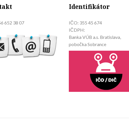
takt
Identifikátor
6 652 38 07
IČO: 355 45 674
IČDPH:
Banka VÚB a.s. Bratislava,
pobočka Sobrance