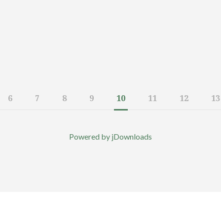
6
7
8
9
10
11
12
13
Powered by jDownloads