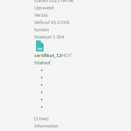
Dátum
2021-04-06
Upravené
Verzia:
Veľkosť
41.53 KB
Systém
Stiahnutí
1 354
certifikat_12
HOT
Stiahnuť
(1 hlas)
Information