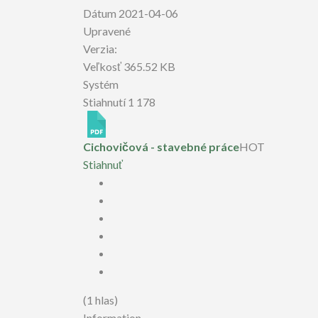
Dátum
2021-04-06
Upravené
Verzia:
Veľkosť
365.52 KB
Systém
Stiahnutí
1 178
Cichovičová - stavebné práce
HOT
Stiahnuť
(1 hlas)
Information