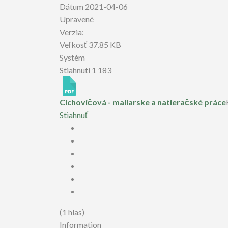
Dátum
2021-04-06
Upravené
Verzia:
Veľkosť
37.85 KB
Systém
Stiahnutí
1 183
Cichovičová - maliarske a natieračské práce
Stiahnuť
(1 hlas)
Information