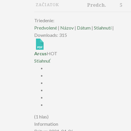
ZAČIATOK
Predch.
5
Triedenie:
Predvolené
|
Názov
|
Dátum
|
Stiahnutí
|
Downloads: 315
Arcus
HOT
Stiahnuť
(1 hlas)
Information