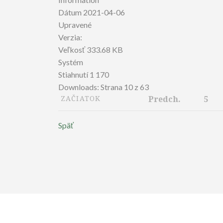
Dátum
2021-04-06
Upravené
Verzia:
Veľkosť
333.68 KB
Systém
Stiahnutí
1 170
Downloads: Strana 10 z 63
ZAČIATOK
Predch.
5
Späť