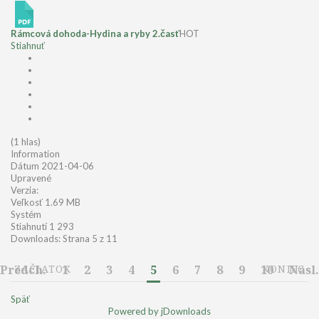
Rámcová dohoda-Hydina a ryby 2.časť
HOT
Stiahnuť
(1 hlas)
Information
Dátum
2021-04-06
Upravené
Verzia:
Veľkosť
1.69 MB
Systém
Stiahnutí
1 293
Downloads: Strana 5 z 11
Predch.
ZAČIATOK
1
2
3
4
5
6
7
8
9
10
KONIEC
Nasl.
Späť
Powered by jDownloads