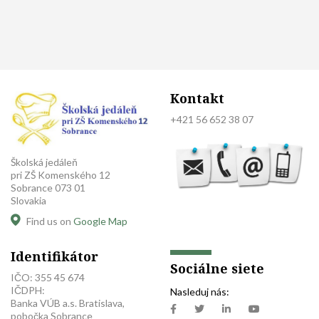
Kontakt
+421 56 652 38 07
Školská jedáleň
pri ZŠ Komenského 12
Sobrance 073 01
Slovakia
Find us on
Google Map
Identifikátor
Sociálne siete
IČO: 355 45 674
IČDPH:
Nasleduj nás:
Banka VÚB a.s. Bratislava,
pobočka Sobrance