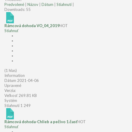
Predvolené
|
Názov
|
Dátum
|
Stiahnutí
|
Downloads: 55
Rámcová dohoda VO_04_2019
HOT
Stiahnuť
(1 hlas)
Information
Dátum
2021-04-06
Upravené
Verzia:
Veľkosť
269.81 KB
Systém
Stiahnutí
1 249
Rámcová dohoda-Chlieb a pečivo 1.časť
HOT
Stiahnuť