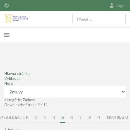
Login
Hlavná stránka
Vyhľadať
Hore
Kategórie: Zmluvy
Downloads: Strana 5 z 11
Predch.
ZAČIATOK
1
2
3
4
5
6
7
8
9
10
KONIEC
Nasl.
Triedenie: