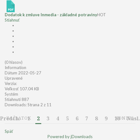
Dodatok k zmluve Inmedia - základné potraviny
HOT
Stiahnuť
(0 hlasov)
Information
Dátum
2022-05-27
Upravené
Verzia:
Veľkosť
107.04 KB
Systém
Stiahnutí
887
Downloads: Strana 2 z 11
Predch.
ZAČIATOK
1
2
3
4
5
6
7
8
9
10
KONIEC
Nasl.
Späť
Powered by jDownloads