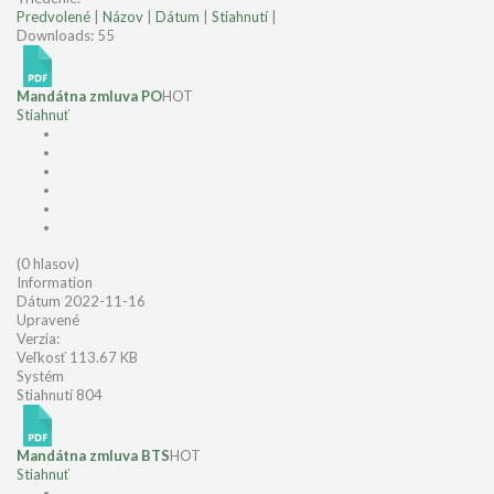
Predvolené
|
Názov
|
Dátum
|
Stiahnutí
|
Downloads: 55
Mandátna zmluva PO
HOT
Stiahnuť
(0 hlasov)
Information
Dátum
2022-11-16
Upravené
Verzia:
Veľkosť
113.67 KB
Systém
Stiahnutí
804
Mandátna zmluva BTS
HOT
Stiahnuť