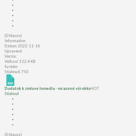
(0 hlasov)
Information
Dátum
2022-11-16
Upravené
Verzia:
Veľkosť
122.4 KB
Systém
Stiahnutí
750
Dodatok k zmluve Inmedia - mrazené výrobky
HOT
Stiahnuť
(0 hlasov)