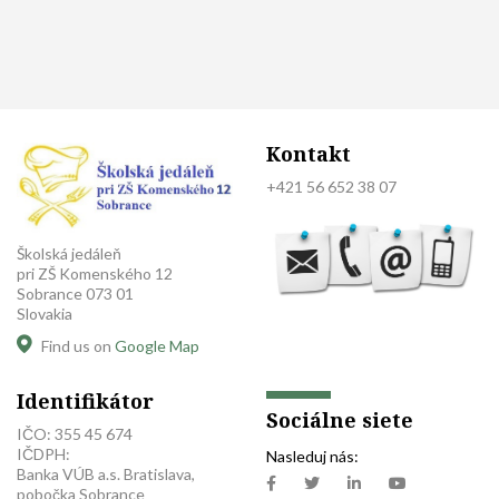
Kontakt
+421 56 652 38 07
Školská jedáleň
pri ZŠ Komenského 12
Sobrance 073 01
Slovakia
Find us on
Google Map
Identifikátor
Sociálne siete
IČO: 355 45 674
IČDPH:
Nasleduj nás:
Banka VÚB a.s. Bratislava,
pobočka Sobrance