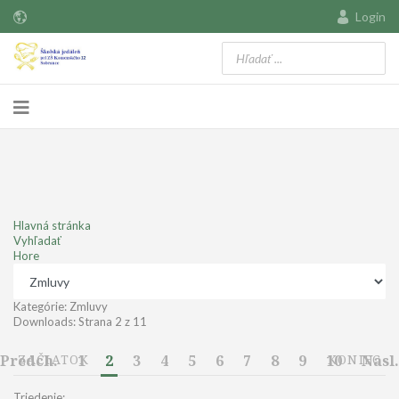
Login
Hlavná stránka
Vyhľadať
Hore
Kategórie: Zmluvy
Downloads: Strana 2 z 11
Predch.
ZAČIATOK
1
2
3
4
5
6
7
8
9
10
KONIEC
Nasl.
Triedenie: